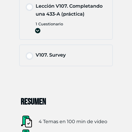
Lección V107. Completando
una 433-A (práctica)
1 Cuestionario
Expandir
Lección
V107.
Completando
una
433-
V107. Survey
A
(práctica)
RESUMEN
4 Temas en 100 min de video