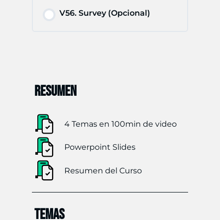
para
V56. Survey (Opcional)
IBTF
y
partes
responsables
RESUMEN
4 Temas en 100min de video
Powerpoint Slides
Resumen del Curso
TEMAS