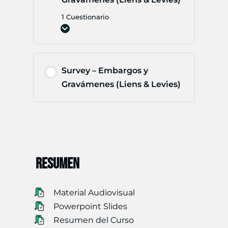
1 Cuestionario
Expandir
Lección
V148.
Embargos
y
Gravámenes
Survey – Embargos y
(Liens
&
Gravámenes (Liens & Levies)
Levies)
RESUMEN
Material Audiovisual
Powerpoint Slides
Resumen del Curso