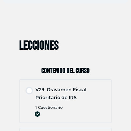
LECCIONES
CONTENIDO DEL CURSO
V29. Gravamen Fiscal
Prioritario de IRS
1 Cuestionario
Expandir
V29.
Gravamen
Fiscal
Prioritario