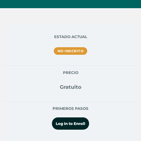
ESTADO ACTUAL
NO INSCRITO
PRECIO
Gratuito
PRIMEROS PASOS
Log In to Enroll