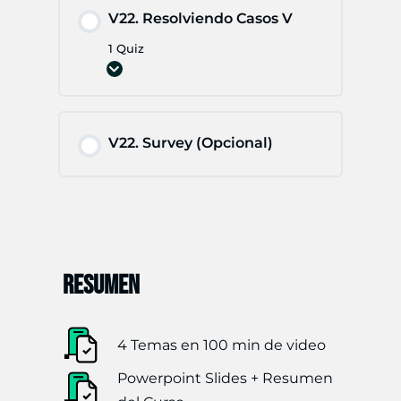
V22. Resolviendo Casos V
1 Quiz
Expand
V22.
Resolviendo
Casos
V
V22. Survey (Opcional)
RESUMEN
4 Temas en 100 min de video
Powerpoint Slides + Resumen