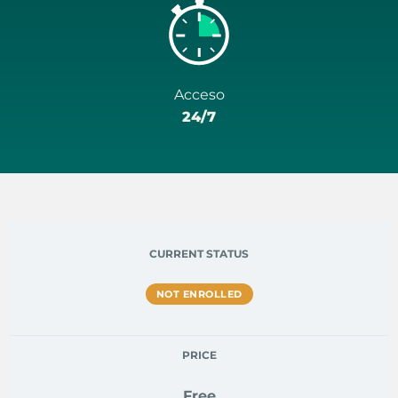
Acceso
24/7
CURRENT STATUS
NOT ENROLLED
PRICE
Free