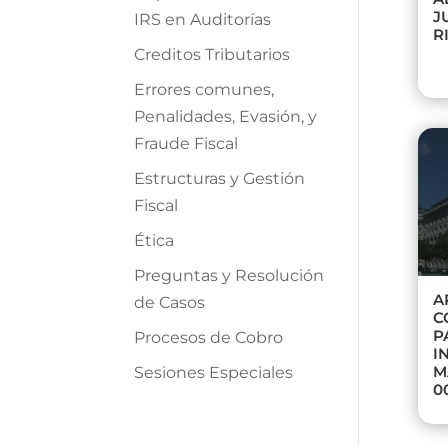
J
IRS en Auditorías
R
Creditos Tributarios
Errores comunes,
Penalidades, Evasión, y
Fraude Fiscal
Estructuras y Gestión
Fiscal
Ética
Preguntas y Resolución
A
de Casos
C
P
Procesos de Cobro
I
M
Sesiones Especiales
0