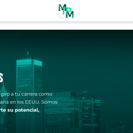
S
 giro a tu carrera como
pana en los EEUU. Somos
te su potencial,